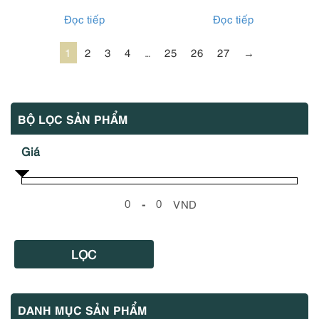
Đọc tiếp
Đọc tiếp
1
2
3
4
…
25
26
27
→
BỘ LỌC SẢN PHẨM
Giá
-
VND
Minimum Price
Maximum Price
LỌC
DANH MỤC SẢN PHẨM