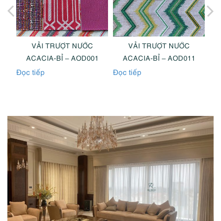
VẢI TRƯỢT NƯỚC
VẢI TRƯỢT NƯỚC
4
ACACIA-BỈ – AOD001
ACACIA-BỈ – AOD011
Đọc tiếp
Đọc tiếp
Đọc