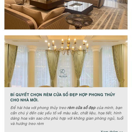
BÍ QUYẾT CHỌN RÈM CỬA SỔ ĐẸP HỢP PHONG THỦY
CHO NHÀ MỚI.
Để hài hòa với phong thủy treo
rèm cửa sổ đẹp
của mình, bạn
cần chú ý đến các yếu tố về màu sắc, chất liệu, họa tiết, hình
dáng hoa văn sao cho phù hợp với không gian phòng ngủ, tuổi
và hướng treo rèm
Xem thêm >>