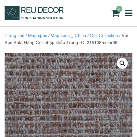
0
Trang chủ
/
Map spec
/
Map spec _ China
/
Coli Collection
/ Vải
Bọc Sofa Hãng Coli nhập khẩu Trung -CL215108-color09