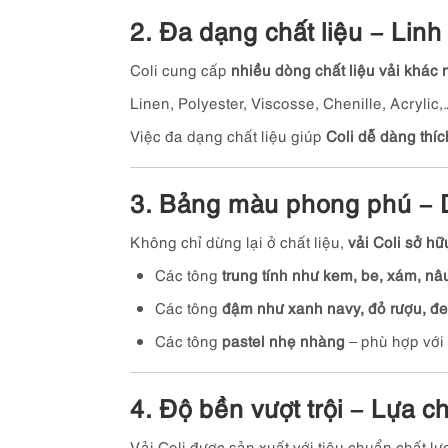
2. Đa dạng chất liệu – Linh 
Coli cung cấp
nhiều dòng chất liệu vải khác
Linen, Polyester, Viscosse, Chenille, Acrylic,
Việc đa dạng chất liệu giúp
Coli dễ dàng thíc
3. Bảng màu phong phú – 
Không chỉ dừng lại ở chất liệu,
vải Coli sở h
Các tông
trung tính như kem, be, xám, nâ
Các tông
đậm như xanh navy, đỏ rượu, đ
Các tông
pastel nhẹ nhàng
– phù hợp với 
4. Độ bền vượt trội – Lựa 
Vải Coli được sản xuất với tiêu chuẩn chất lư