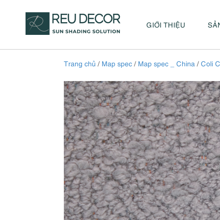
GIỚI THIỆU
SẢ
Trang chủ
/
Map spec
/
Map spec _ China
/
Coli C