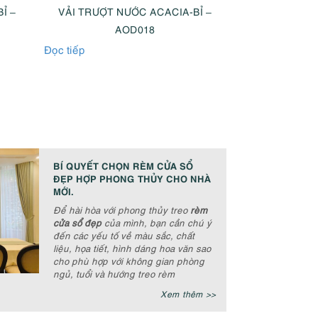
Ỉ –
VẢI TRƯỢT NƯỚC ACACIA-BỈ –
VẢI TRƯỢT 
AOD018
A
Đọc tiếp
Đọc tiếp
BÍ QUYẾT CHỌN RÈM CỬA SỔ
ĐẸP HỢP PHONG THỦY CHO NHÀ
MỚI.
Để hài hòa với phong thủy treo
rèm
cửa sổ đẹp
của mình, bạn cần chú ý
đến các yếu tố về màu sắc, chất
liệu, họa tiết, hình dáng hoa văn sao
cho phù hợp với không gian phòng
ngủ, tuổi và hướng treo rèm
Xem thêm >>