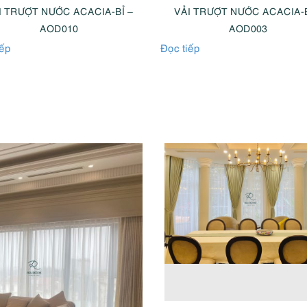
I TRƯỢT NƯỚC ACACIA-BỈ –
VẢI TRƯỢT NƯỚC ACACIA-B
AOD010
AOD003
iếp
Đọc tiếp