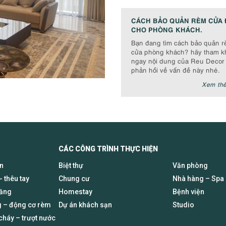
CÁCH BẢO QUẢN RÈM CỬA 
CHO PHÒNG KHÁCH.
Bạn đang tìm cách bảo quản 
cửa phòng khách? hãy tham k
ngay nội dung của Reu Decor
phản hồi về vấn đề này nhé.
Xem th
CÁC CÔNG TRÌNH THỰC HIỆN
en
Biệt thự
Văn phòng
- thêu tay
Chung cư
Nhà hàng – Spa
tầng
Homestay
Bệnh viện
 – động cơ rèm
Dự án khách sạn
Studio
háy – trượt nước