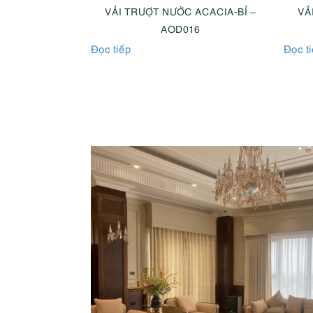
ACACIA-BỈ –
VẢI TRƯỢT NƯỚC ACACIA-BỈ –
VẢ
18
AOD016
Đọc tiếp
Đọc t