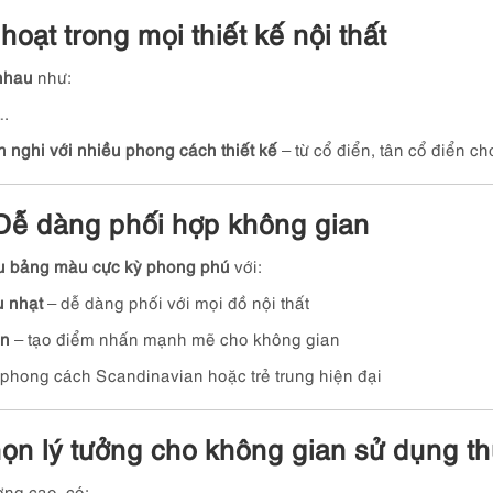
hoạt trong mọi thiết kế nội thất
 nhau
như:
….
h nghi với nhiều phong cách thiết kế
– từ cổ điển, tân cổ điển ch
Dễ dàng phối hợp không gian
ữu bảng màu cực kỳ phong phú
với:
u nhạt
– dễ dàng phối với mọi đồ nội thất
en
– tạo điểm nhấn mạnh mẽ cho không gian
phong cách Scandinavian hoặc trẻ trung hiện đại
chọn lý tưởng cho không gian sử dụng 
ợng cao, có: