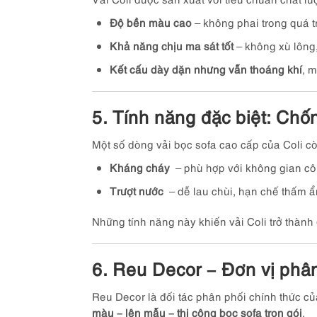
Độ bền màu cao
– không phai trong quá t
Khả năng chịu ma sát tốt
– không xù lông,
Kết cấu dày dặn nhưng vẫn thoáng khí
, 
5. Tính năng đặc biệt: Chố
Một số dòng vải bọc sofa cao cấp của Coli c
Kháng cháy
– phù hợp với không gian cô
Trượt nước
– dễ lau chùi, hạn chế thấm ẩ
Những tính năng này khiến vải Coli trở thành
6. Reu Decor – Đơn vị phân 
Reu Decor là đối tác phân phối chính thức củ
màu – lên mẫu – thi công bọc sofa trọn gói
.