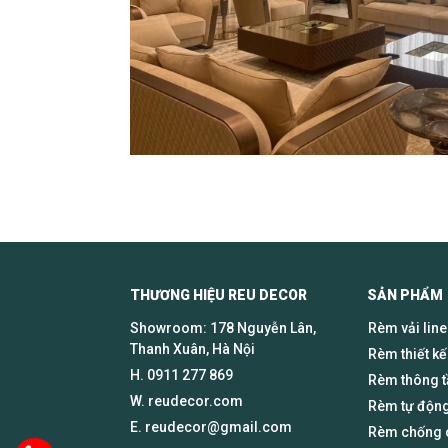
THƯƠNG HIỆU REU DECOR SẢN PHẨM
Showroom: 178 Nguyễn Lân,
Rèm vải lin
Thanh Xuân, Hà Nội
Rèm thiết kế
H.
0911 277 869
Rèm thông 
W. reudecor.com
Rèm tự động
E.
reudecor@gmail.com
Rèm chống c