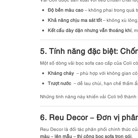
Độ bền màu cao
– không phai trong quá t
Khả năng chịu ma sát tốt
– không xù lông,
Kết cấu dày dặn nhưng vẫn thoáng khí
, 
5. Tính năng đặc biệt: Chố
Một số dòng vải bọc sofa cao cấp của Coli c
Kháng cháy
– phù hợp với không gian cô
Trượt nước
– dễ lau chùi, hạn chế thấm ẩ
Những tính năng này khiến vải Coli trở thành
6. Reu Decor – Đơn vị phân 
Reu Decor là đối tác phân phối chính thức củ
màu – lên mẫu – thi công bọc sofa trọn gói
.