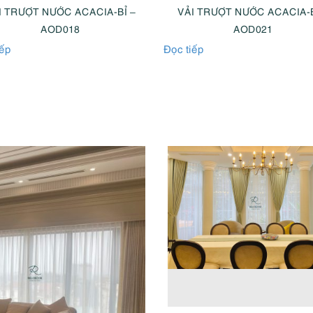
I TRƯỢT NƯỚC ACACIA-BỈ –
VẢI TRƯỢT NƯỚC ACACIA-B
AOD018
AOD021
iếp
Đọc tiếp