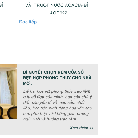
Ỉ –
VẢI TRƯỢT NƯỚC ACACIA-BỈ –
VẢI TRƯỢT 
AOD022
A
Đọc tiếp
Đọc tiếp
BÍ QUYẾT CHỌN RÈM CỬA SỔ
ĐẸP HỢP PHONG THỦY CHO NHÀ
MỚI.
Để hài hòa với phong thủy treo
rèm
cửa sổ đẹp
của mình, bạn cần chú ý
đến các yếu tố về màu sắc, chất
liệu, họa tiết, hình dáng hoa văn sao
cho phù hợp với không gian phòng
ngủ, tuổi và hướng treo rèm
Xem thêm >>