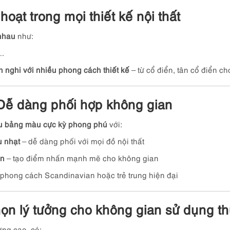
hoạt trong mọi thiết kế nội thất
 nhau
như:
….
h nghi với nhiều phong cách thiết kế
– từ cổ điển, tân cổ điển ch
Dễ dàng phối hợp không gian
ữu bảng màu cực kỳ phong phú
với:
u nhạt
– dễ dàng phối với mọi đồ nội thất
en
– tạo điểm nhấn mạnh mẽ cho không gian
phong cách Scandinavian hoặc trẻ trung hiện đại
chọn lý tưởng cho không gian sử dụng 
ợng cao, có: