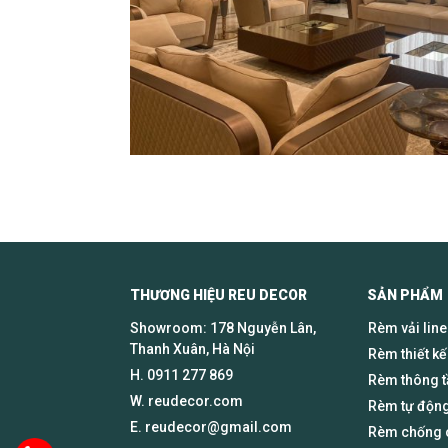
THƯƠNG HIỆU REU DECOR SẢN PHẨM
Showroom: 178 Nguyễn Lân,
Rèm vải lin
Thanh Xuân, Hà Nội
Rèm thiết kế
H.
0911 277 869
Rèm thông 
W. reudecor.com
Rèm tự động
E.
reudecor@gmail.com
Rèm chống c