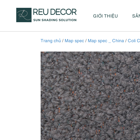
GIỚI THIỆU
SẢ
Trang chủ
/
Map spec
/
Map spec _ China
/
Coli C