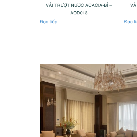
ACACIA-BỈ –
VẢI TRƯỢT NƯỚC ACACIA-BỈ –
VẢ
22
AOD013
Đọc tiếp
Đọc t