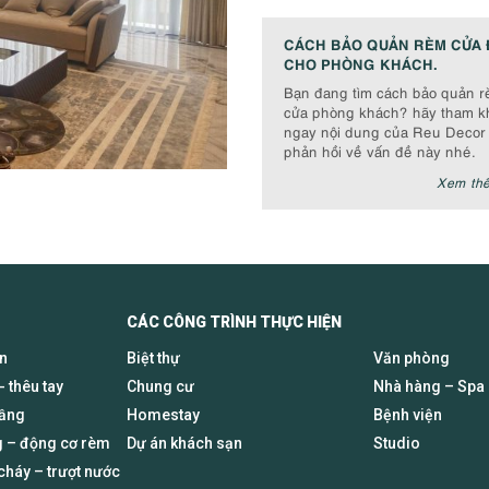
CÁCH BẢO QUẢN RÈM CỬA 
CHO PHÒNG KHÁCH.
Bạn đang tìm cách bảo quản 
cửa phòng khách? hãy tham k
ngay nội dung của Reu Decor
phản hồi về vấn đề này nhé.
Xem th
CÁC CÔNG TRÌNH THỰC HIỆN
en
Biệt thự
Văn phòng
- thêu tay
Chung cư
Nhà hàng – Spa
tầng
Homestay
Bệnh viện
 – động cơ rèm
Dự án khách sạn
Studio
háy – trượt nước