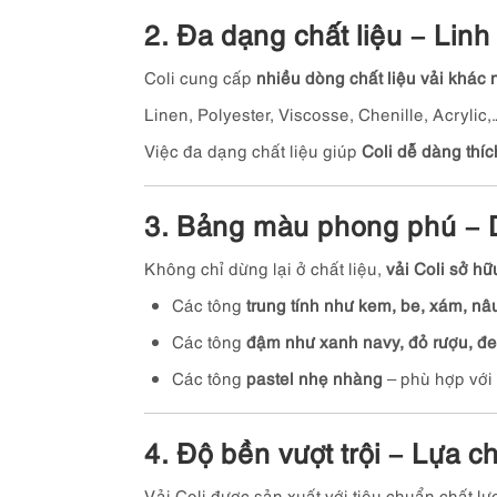
2. Đa dạng chất liệu – Linh 
Coli cung cấp
nhiều dòng chất liệu vải khác
Linen, Polyester, Viscosse, Chenille, Acrylic,
Việc đa dạng chất liệu giúp
Coli dễ dàng thíc
3. Bảng màu phong phú – 
Không chỉ dừng lại ở chất liệu,
vải Coli sở h
Các tông
trung tính như kem, be, xám, nâ
Các tông
đậm như xanh navy, đỏ rượu, đ
Các tông
pastel nhẹ nhàng
– phù hợp với 
4. Độ bền vượt trội – Lựa 
Vải Coli được sản xuất với tiêu chuẩn chất lư