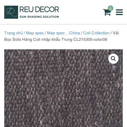
0
Trang chủ
/
Map spec
/
Map spec _ China
/
Coli Collection
/ Vải
Bọc Sofa Hãng Coli nhập khẩu Trung CL215305-color08