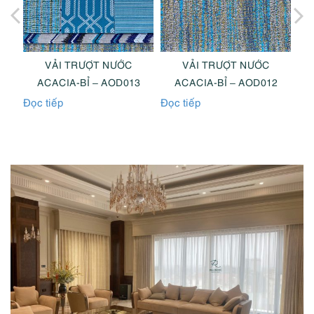
VẢI TRƯỢT NƯỚC
VẢI TRƯỢT NƯỚC
0
ACACIA-BỈ – AOD013
ACACIA-BỈ – AOD012
Đọc tiếp
Đọc tiếp
Đọc