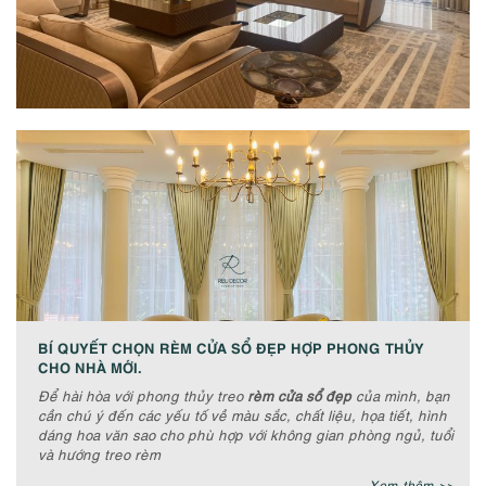
BÍ QUYẾT CHỌN RÈM CỬA SỔ ĐẸP HỢP PHONG THỦY
CHO NHÀ MỚI.
Để hài hòa với phong thủy treo
rèm cửa sổ đẹp
của mình, bạn
cần chú ý đến các yếu tố về màu sắc, chất liệu, họa tiết, hình
dáng hoa văn sao cho phù hợp với không gian phòng ngủ, tuổi
và hướng treo rèm
Xem thêm >>