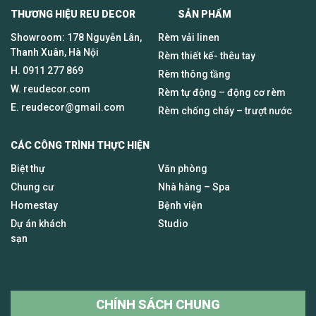
THƯƠNG HIỆU REU DECOR SẢN PHẨM
Showroom: 178 Nguyễn Lân,
Rèm vải linen
Thanh Xuân, Hà Nội
Rèm thiết kế- thêu tay
H.
0911 277 869
Rèm thông tầng
W. reudecor.com
Rèm tự động – động cơ rèm
E.
reudecor@gmail.com
Rèm chống cháy – trượt nước
CÁC CÔNG TRÌNH THỰC HIỆN
Biệt thự
Văn phòng
Chung cư
Nhà hàng – Spa
Homestay
Bệnh viện
Dự án khách
Studio
sạn
CHÍNH SÁCH CHUNG