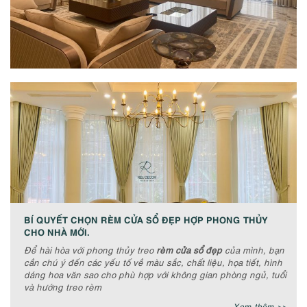
BÍ QUYẾT CHỌN RÈM CỬA SỔ ĐẸP HỢP PHONG THỦY
CHO NHÀ MỚI.
Để hài hòa với phong thủy treo
rèm cửa sổ đẹp
của mình, bạn
cần chú ý đến các yếu tố về màu sắc, chất liệu, họa tiết, hình
dáng hoa văn sao cho phù hợp với không gian phòng ngủ, tuổi
và hướng treo rèm
Xem thêm >>