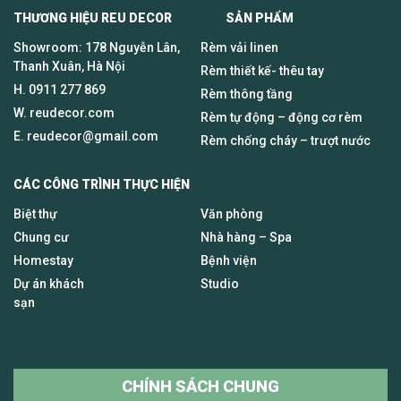
THƯƠNG HIỆU REU DECOR SẢN PHẨM
Showroom: 178 Nguyễn Lân,
Rèm vải linen
Thanh Xuân, Hà Nội
Rèm thiết kế- thêu tay
H.
0911 277 869
Rèm thông tầng
W. reudecor.com
Rèm tự động – động cơ rèm
E.
reudecor@gmail.com
Rèm chống cháy – trượt nước
CÁC CÔNG TRÌNH THỰC HIỆN
Biệt thự
Văn phòng
Chung cư
Nhà hàng – Spa
Homestay
Bệnh viện
Dự án khách
Studio
sạn
CHÍNH SÁCH CHUNG