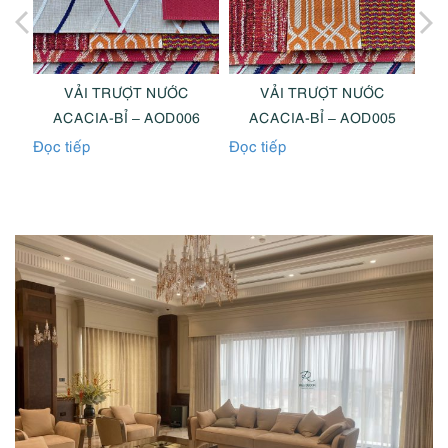
VẢI TRƯỢT NƯỚC
VẢI TRƯỢT NƯỚC
8
ACACIA-BỈ – AOD006
ACACIA-BỈ – AOD005
Đọc tiếp
Đọc tiếp
Đọc