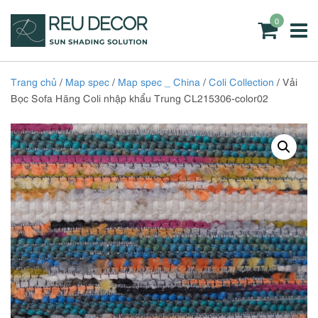
0
Trang chủ
/
Map spec
/
Map spec _ China
/
Coli Collection
/ Vải
Bọc Sofa Hãng Coli nhập khẩu Trung CL215306-color02