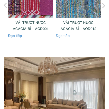
VẢI TRƯỢT NƯỚC
VẢI TRƯỢT NƯỚC
5
ACACIA-BỈ – AOD001
ACACIA-BỈ – AOD012
Đọc tiếp
Đọc tiếp
Đọc