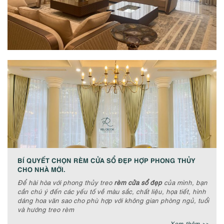
BÍ QUYẾT CHỌN RÈM CỬA SỔ ĐẸP HỢP PHONG THỦY
CHO NHÀ MỚI.
Để hài hòa với phong thủy treo
rèm cửa sổ đẹp
của mình, bạn
cần chú ý đến các yếu tố về màu sắc, chất liệu, họa tiết, hình
dáng hoa văn sao cho phù hợp với không gian phòng ngủ, tuổi
và hướng treo rèm
Xem thêm >>