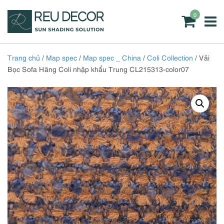
0
Trang chủ
/
Map spec
/
Map spec _ China
/
Coli Collection
/ Vải
Bọc Sofa Hãng Coli nhập khẩu Trung CL215313-color07