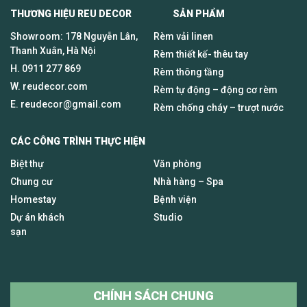
THƯƠNG HIỆU REU DECOR SẢN PHẨM
Showroom: 178 Nguyễn Lân,
Rèm vải linen
Thanh Xuân, Hà Nội
Rèm thiết kế- thêu tay
H.
0911 277 869
Rèm thông tầng
W. reudecor.com
Rèm tự động – động cơ rèm
E.
reudecor@gmail.com
Rèm chống cháy – trượt nước
CÁC CÔNG TRÌNH THỰC HIỆN
Biệt thự
Văn phòng
Chung cư
Nhà hàng – Spa
Homestay
Bệnh viện
Dự án khách
Studio
sạn
CHÍNH SÁCH CHUNG