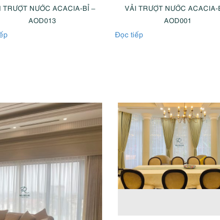
I TRƯỢT NƯỚC ACACIA-BỈ –
VẢI TRƯỢT NƯỚC ACACIA-B
AOD013
AOD001
iếp
Đọc tiếp