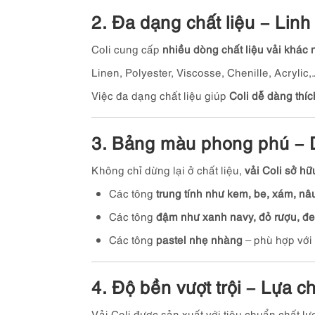
2. Đa dạng chất liệu – Linh 
Coli cung cấp
nhiều dòng chất liệu vải khác
Linen, Polyester, Viscosse, Chenille, Acrylic,
Việc đa dạng chất liệu giúp
Coli dễ dàng thíc
3. Bảng màu phong phú – 
Không chỉ dừng lại ở chất liệu,
vải Coli sở h
Các tông
trung tính như kem, be, xám, nâ
Các tông
đậm như xanh navy, đỏ rượu, đ
Các tông
pastel nhẹ nhàng
– phù hợp với 
4. Độ bền vượt trội – Lựa 
Vải Coli được sản xuất với tiêu chuẩn chất lư