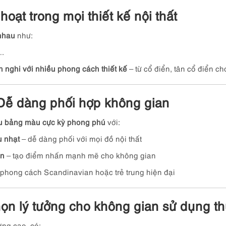
hoạt trong mọi thiết kế nội thất
 nhau
như:
….
h nghi với nhiều phong cách thiết kế
– từ cổ điển, tân cổ điển ch
Dễ dàng phối hợp không gian
ữu bảng màu cực kỳ phong phú
với:
u nhạt
– dễ dàng phối với mọi đồ nội thất
en
– tạo điểm nhấn mạnh mẽ cho không gian
phong cách Scandinavian hoặc trẻ trung hiện đại
chọn lý tưởng cho không gian sử dụng 
ợng cao, có: