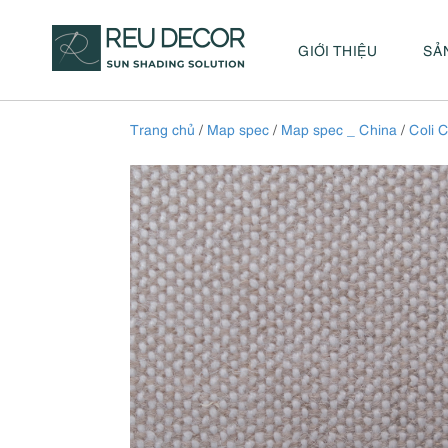
GIỚI THIỆU
SẢ
Trang chủ
/
Map spec
/
Map spec _ China
/
Coli C