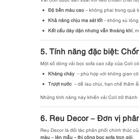
Độ bền màu cao
– không phai trong quá t
Khả năng chịu ma sát tốt
– không xù lông,
Kết cấu dày dặn nhưng vẫn thoáng khí
, 
5. Tính năng đặc biệt: Chố
Một số dòng vải bọc sofa cao cấp của Coli c
Kháng cháy
– phù hợp với không gian cô
Trượt nước
– dễ lau chùi, hạn chế thấm ẩ
Những tính năng này khiến vải Coli trở thành
6. Reu Decor – Đơn vị phân 
Reu Decor là đối tác phân phối chính thức củ
màu – lên mẫu – thi công bọc sofa trọn gói
.