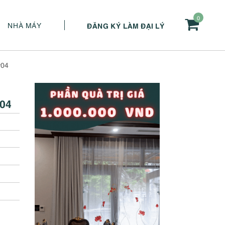
0
NHÀ MÁY
ĐĂNG KÝ LÀM ĐẠI LÝ
r04
r04