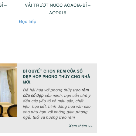
Ỉ –
VẢI TRƯỢT NƯỚC ACACIA-BỈ –
VẢI TRƯỢT 
AOD016
A
Đọc tiếp
Đọc tiếp
BÍ QUYẾT CHỌN RÈM CỬA SỔ
ĐẸP HỢP PHONG THỦY CHO NHÀ
MỚI.
Để hài hòa với phong thủy treo
rèm
cửa sổ đẹp
của mình, bạn cần chú ý
đến các yếu tố về màu sắc, chất
liệu, họa tiết, hình dáng hoa văn sao
cho phù hợp với không gian phòng
ngủ, tuổi và hướng treo rèm
Xem thêm >>