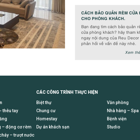
CÁCH BẢO QUẢN RÈM CỬA 
CHO PHÒNG KHÁCH.
Bạn đang tìm cách bảo quản 
cửa phòng khách? hãy tham k
ngay nội dung của Reu Decor
phản hồi về vấn đề này nhé.
Xem th
CÁC CÔNG TRÌNH THỰC HIỆN
en
Biệt thự
Văn phòng
- thêu tay
Chung cư
Nhà hàng – Spa
tầng
Homestay
Bệnh viện
 – động cơ rèm
Dự án khách sạn
Studio
háy – trượt nước