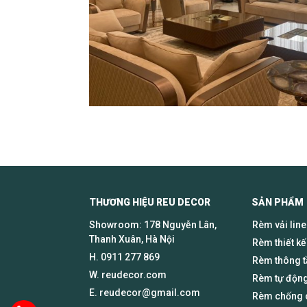
THƯƠNG HIỆU REU DECOR SẢN PHẨM
Showroom: 178 Nguyễn Lân,
Rèm vải lin
Thanh Xuân, Hà Nội
Rèm thiết kế
H.
0911 277 869
Rèm thông 
W. reudecor.com
Rèm tự động
E.
reudecor@gmail.com
Rèm chống c