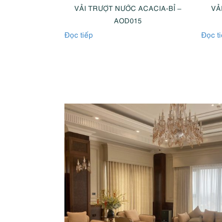
ACACIA-BỈ –
VẢI TRƯỢT NƯỚC ACACIA-BỈ –
VẢ
16
AOD015
Đọc tiếp
Đọc t