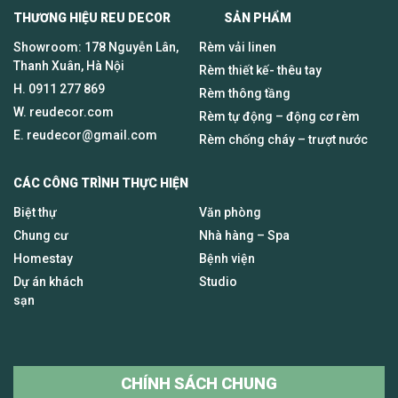
THƯƠNG HIỆU REU DECOR SẢN PHẨM
Showroom: 178 Nguyễn Lân,
Rèm vải linen
Thanh Xuân, Hà Nội
Rèm thiết kế- thêu tay
H.
0911 277 869
Rèm thông tầng
W. reudecor.com
Rèm tự động – động cơ rèm
E.
reudecor@gmail.com
Rèm chống cháy – trượt nước
CÁC CÔNG TRÌNH THỰC HIỆN
Biệt thự
Văn phòng
Chung cư
Nhà hàng – Spa
Homestay
Bệnh viện
Dự án khách
Studio
sạn
CHÍNH SÁCH CHUNG