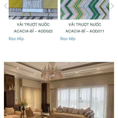
VẢI TRƯỢT NƯỚC
VẢI TRƯỢT NƯỚC
8
ACACIA-BỈ – AOD022
ACACIA-BỈ – AOD011
Đọc tiếp
Đọc tiếp
Đọc