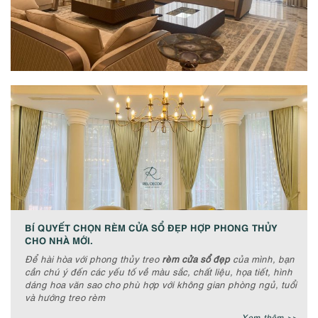
BÍ QUYẾT CHỌN RÈM CỬA SỔ ĐẸP HỢP PHONG THỦY
CHO NHÀ MỚI.
Để hài hòa với phong thủy treo
rèm cửa sổ đẹp
của mình, bạn
cần chú ý đến các yếu tố về màu sắc, chất liệu, họa tiết, hình
dáng hoa văn sao cho phù hợp với không gian phòng ngủ, tuổi
và hướng treo rèm
Xem thêm >>