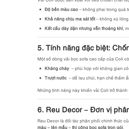
Độ bền màu cao
– không phai trong quá t
Khả năng chịu ma sát tốt
– không xù lông,
Kết cấu dày dặn nhưng vẫn thoáng khí
, 
5. Tính năng đặc biệt: Chố
Một số dòng vải bọc sofa cao cấp của Coli c
Kháng cháy
– phù hợp với không gian cô
Trượt nước
– dễ lau chùi, hạn chế thấm ẩ
Những tính năng này khiến vải Coli trở thành
6. Reu Decor – Đơn vị phân 
Reu Decor là đối tác phân phối chính thức củ
màu – lên mẫu – thi công bọc sofa trọn gói
.