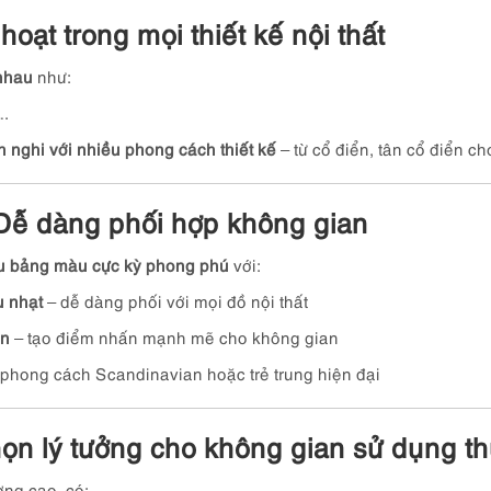
hoạt trong mọi thiết kế nội thất
 nhau
như:
….
h nghi với nhiều phong cách thiết kế
– từ cổ điển, tân cổ điển ch
Dễ dàng phối hợp không gian
ữu bảng màu cực kỳ phong phú
với:
u nhạt
– dễ dàng phối với mọi đồ nội thất
en
– tạo điểm nhấn mạnh mẽ cho không gian
phong cách Scandinavian hoặc trẻ trung hiện đại
chọn lý tưởng cho không gian sử dụng 
ợng cao, có: