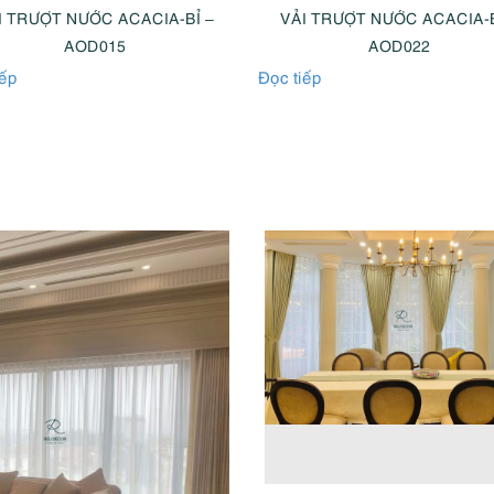
I TRƯỢT NƯỚC ACACIA-BỈ –
VẢI TRƯỢT NƯỚC ACACIA-B
AOD015
AOD022
iếp
Đọc tiếp