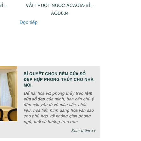
Ỉ –
VẢI TRƯỢT NƯỚC ACACIA-BỈ –
VẢI TRƯỢT 
AOD004
A
Đọc tiếp
Đọc tiếp
BÍ QUYẾT CHỌN RÈM CỬA SỔ
ĐẸP HỢP PHONG THỦY CHO NHÀ
MỚI.
Để hài hòa với phong thủy treo
rèm
cửa sổ đẹp
của mình, bạn cần chú ý
đến các yếu tố về màu sắc, chất
liệu, họa tiết, hình dáng hoa văn sao
cho phù hợp với không gian phòng
ngủ, tuổi và hướng treo rèm
Xem thêm >>