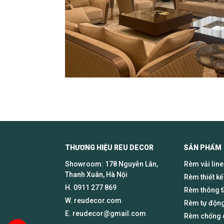
THƯƠNG HIỆU REU DECOR SẢN PHẨM
Showroom: 178 Nguyễn Lân,
Rèm vải lin
Thanh Xuân, Hà Nội
Rèm thiết kế
H.
0911 277 869
Rèm thông 
W. reudecor.com
Rèm tự động
E.
reudecor@gmail.com
Rèm chống c