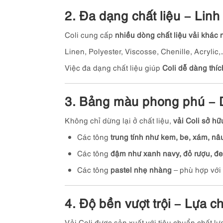
2. Đa dạng chất liệu – Linh 
Coli cung cấp
nhiều dòng chất liệu vải khác
Linen, Polyester, Viscosse, Chenille, Acrylic,
Việc đa dạng chất liệu giúp
Coli dễ dàng thíc
3. Bảng màu phong phú – 
Không chỉ dừng lại ở chất liệu,
vải Coli sở h
Các tông
trung tính như kem, be, xám, nâ
Các tông
đậm như xanh navy, đỏ rượu, đ
Các tông
pastel nhẹ nhàng
– phù hợp với 
4. Độ bền vượt trội – Lựa 
Vải Coli được sản xuất với tiêu chuẩn chất lư