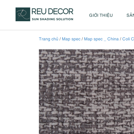
GIỚI THIỆU
SẢ
Trang chủ
/
Map spec
/
Map spec _ China
/
Coli C