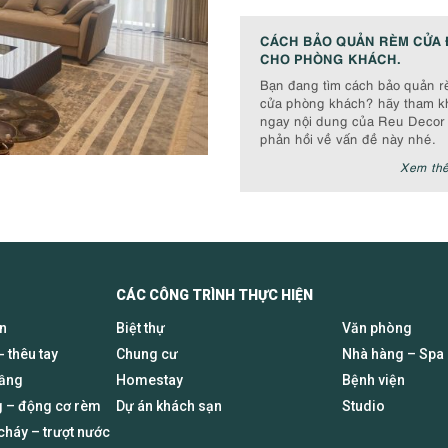
CÁCH BẢO QUẢN RÈM CỬA 
CHO PHÒNG KHÁCH.
Bạn đang tìm cách bảo quản 
cửa phòng khách? hãy tham k
ngay nội dung của Reu Decor
phản hồi về vấn đề này nhé.
Xem th
CÁC CÔNG TRÌNH THỰC HIỆN
en
Biệt thự
Văn phòng
- thêu tay
Chung cư
Nhà hàng – Spa
tầng
Homestay
Bệnh viện
 – động cơ rèm
Dự án khách sạn
Studio
háy – trượt nước