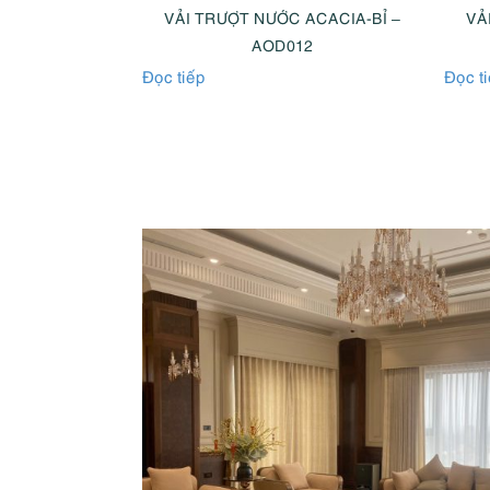
ACACIA-BỈ –
VẢI TRƯỢT NƯỚC ACACIA-BỈ –
VẢ
04
AOD012
Đọc tiếp
Đọc t