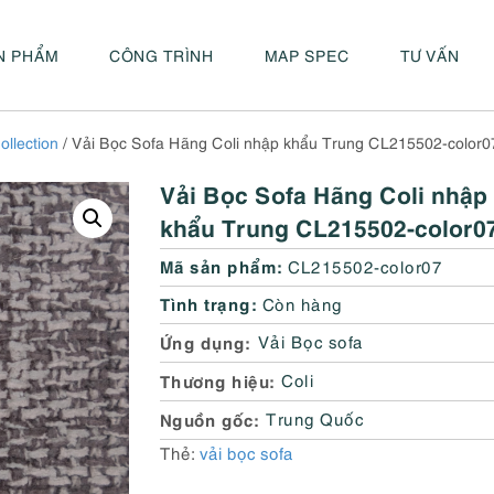
N PHẨM
CÔNG TRÌNH
MAP SPEC
TƯ VẤN
ollection
/ Vải Bọc Sofa Hãng Coli nhập khẩu Trung CL215502-color0
Vải Bọc Sofa Hãng Coli nhập
khẩu Trung CL215502-color0
Mã sản phẩm:
CL215502-color07
Tình trạng:
Còn hàng
Ứng dụng
Vải Bọc sofa
Thương hiệu
Coli
Nguồn gốc
Trung Quốc
Thẻ:
vải bọc sofa