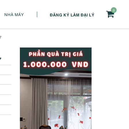
0
NHÀ MÁY
ĐĂNG KÝ LÀM ĐẠI LÝ
7
7