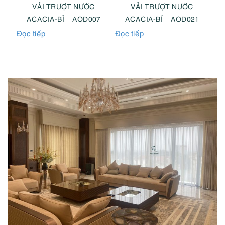
VẢI TRƯỢT NƯỚC
VẢI TRƯỢT NƯỚC
2
ACACIA-BỈ – AOD007
ACACIA-BỈ – AOD021
Đọc tiếp
Đọc tiếp
Đọc