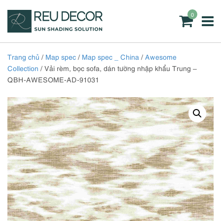
0
Trang chủ
/
Map spec
/
Map spec _ China
/
Awesome
Collection
/ Vải rèm, bọc sofa, dán tường nhập khẩu Trung –
QBH-AWESOME-AD-91031