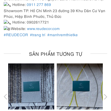
Hotline:
0911 277 869
Showroom TP. Hồ Chí Minh 23 đường 39 Khu Dân Cư Vạn
Phúc, Hiệp Bình Phước, Thủ Đức
Hotline: 0902617721
Website:
www.reudecor.com
#REUDECOR
#trang trí
#manhremthietke
SẢN PHẨM TƯƠNG TỰ