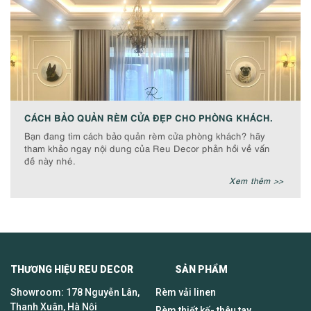
CÁCH BẢO QUẢN RÈM CỬA ĐẸP CHO PHÒNG KHÁCH.
Bạn đang tìm cách bảo quản rèm cửa phòng khách? hãy
tham khảo ngay nội dung của Reu Decor phản hồi về vấn
đề này nhé.
Xem thêm >>
THƯƠNG HIỆU REU DECOR SẢN PHẨM
Showroom: 178 Nguyễn Lân,
Rèm vải linen
Thanh Xuân, Hà Nội
Rèm thiết kế- thêu tay