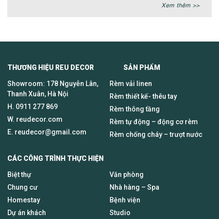
Xem thêm >>
THƯƠNG HIỆU REU DECOR SẢN PHẨM
Showroom: 178 Nguyễn Lân,
Rèm vải linen
Thanh Xuân, Hà Nội
Rèm thiết kế- thêu tay
H.
0911 277 869
Rèm thông tầng
W. reudecor.com
Rèm tự động – động cơ rèm
E.
reudecor@gmail.com
Rèm chống cháy – trượt nước
CÁC CÔNG TRÌNH THỰC HIỆN
Biệt thự
Văn phòng
Chung cư
Nhà hàng – Spa
Homestay
Bệnh viện
Dự án khách
Studio