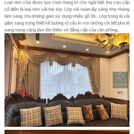
Loại rèm cửa được lựa chọn trang trí cho ngôi biệt thự cao cấp
cổ điển là loại rèm vải hai lớp. Lớp vải voan lấy sáng nhẹ nhàng
làm sáng cho không gian sử dụng nhiều gỗ tối.. Lớp trong là vải
gấm sang trọng thiết kế buông rủ cầu kì với những chi tiết pha lê
sang trọng càng làm tôn thêm vẻ đẳng cấp của căn phòng.