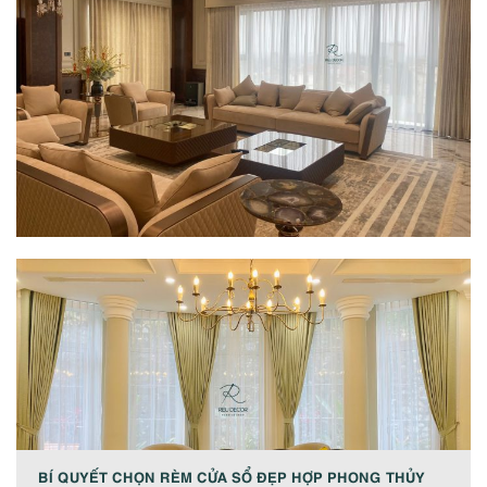
BÍ QUYẾT CHỌN RÈM CỬA SỔ ĐẸP HỢP PHONG THỦY