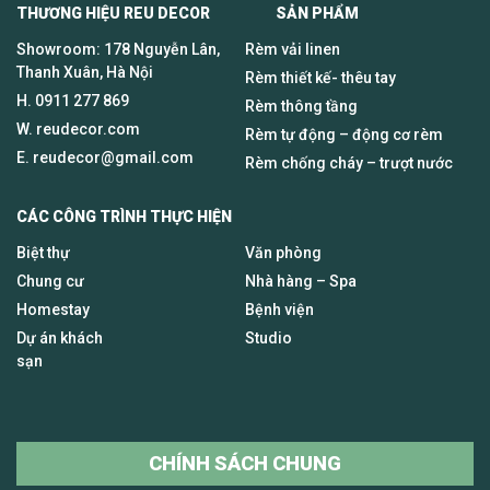
THƯƠNG HIỆU REU DECOR SẢN PHẨM
Showroom: 178 Nguyễn Lân,
Rèm vải linen
Thanh Xuân, Hà Nội
Rèm thiết kế- thêu tay
H.
0911 277 869
Rèm thông tầng
W. reudecor.com
Rèm tự động – động cơ rèm
E.
reudecor@gmail.com
Rèm chống cháy – trượt nước
CÁC CÔNG TRÌNH THỰC HIỆN
Biệt thự
Văn phòng
Chung cư
Nhà hàng – Spa
Homestay
Bệnh viện
Dự án khách
Studio
sạn
CHÍNH SÁCH CHUNG