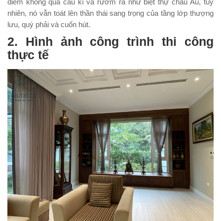
điểm không quá cầu kì và rườm rà như biệt thự châu Âu, tuy
nhiên, nó vẫn toát lên thần thái sang trọng của tầng lớp thượng
lưu, quý phải và cuốn hút.
2. Hình ảnh công trình thi công
thực tế