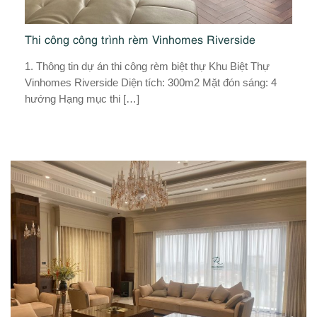
Thi công công trình rèm Vinhomes Riverside
Dự
V
h
1. Thông tin dự án thi công rèm biệt thự Khu Biệt Thự
n
Vinhomes Riverside Diện tích: 300m2 Mặt đón sáng: 4
Bạ
hướng Hạng mục thi […]
nh
H