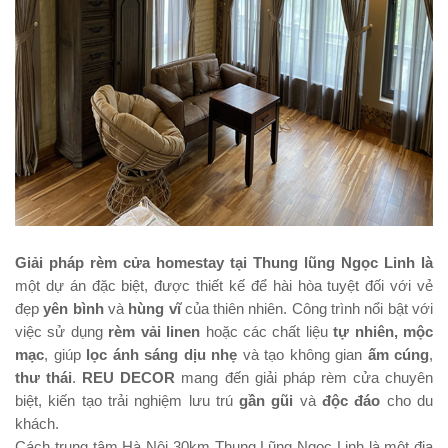
Giải pháp rèm cửa homestay tại Thung lũng Ngọc Linh là
một dự án đặc biệt, được thiết kế để hài hòa tuyệt đối với vẻ
đẹp
yên bình
và
hùng vĩ
của thiên nhiên. Công trình nổi bật với
việc sử dụng
rèm vải linen
hoặc các chất liệu
tự nhiên, mộc
mạc
, giúp
lọc ánh sáng dịu nhẹ
và tạo không gian
ấm cúng
,
thư thái
.
REU DECOR
mang đến giải pháp rèm cửa chuyên
biệt, kiến tạo trải nghiệm lưu trú
gần gũi
và
độc đáo
cho du
khách.
Cách trung tâm Hà Nội 30km Thung Lũng Ngọc Linh là một địa