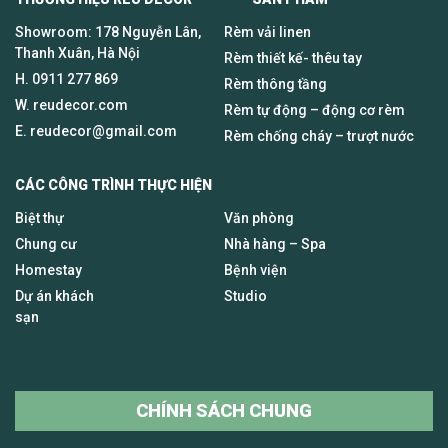
Showroom: 178 Nguyễn Lân,
Rèm vải linen
Thanh Xuân, Hà Nội
Rèm thiết kế- thêu tay
H.
0911 277 869
Rèm thông tầng
W. reudecor.com
Rèm tự động – động cơ rèm
E.
reudecor@gmail.com
Rèm chống cháy – trượt nước
CÁC CÔNG TRÌNH THỰC HIỆN
Biệt thự
Văn phòng
Chung cư
Nhà hàng – Spa
Homestay
Bệnh viện
Dự án khách
Studio
sạn
CHÍNH SÁCH CHUNG