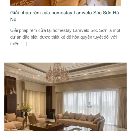
Giải pháp rèm cửa homestay Lamvelo Sóc Sơn Hà
Gi
Nội
sự
C
…]
Giải pháp rèm cửa tại homestay Lamvelo Sóc Sơn là một
rè
dự án đặc biệt, được thiết kế để hòa quyện tuyệt đối với
đ
thiên […]