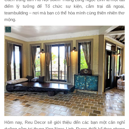
điểm lý tưởng để Tổ chức sự kiện, cắm trại dã ngoại,
teambuilding – nơi mà bạn có thể hòa mình cùng thiên nhiên thơ
mộng.
Hôm nay, Reu Decor sẽ giới thiệu đến các bạn một căn nghỉ
dưỡng nằm tại thung lũng Ngọc Linh. Được thiết kế theo phong