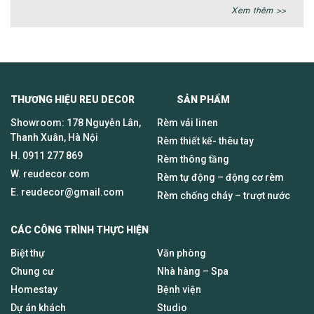
Xem thêm >>
THƯƠNG HIỆU REU DECOR SẢN PHẨM
Showroom: 178 Nguyễn Lân,
Rèm vải linen
Thanh Xuân, Hà Nội
Rèm thiết kế- thêu tay
H.
0911 277 869
Rèm thông tầng
W. reudecor.com
Rèm tự động – động cơ rèm
E.
reudecor@gmail.com
Rèm chống cháy – trượt nước
CÁC CÔNG TRÌNH THỰC HIỆN
Biệt thự
Văn phòng
Chung cư
Nhà hàng – Spa
Homestay
Bệnh viện
Dự án khách
Studio