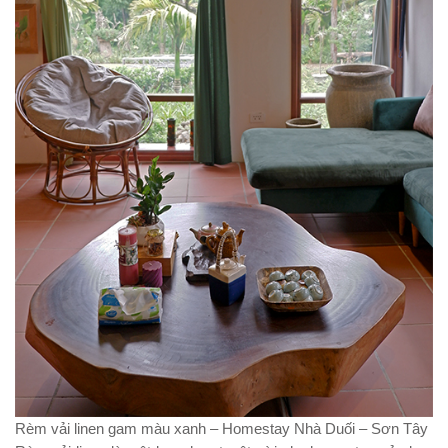
Rèm vải linen gam màu xanh – Homestay Nhà Duối – Sơn Tây