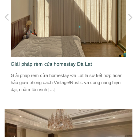
at
Giải pháp rèm cửa homestay Đà Lạt
G
Giải pháp rèm cửa homestay Đà Lạt là sự kết hợp hoàn
Gi
hảo giữa phong cách Vintage/Rustic và công năng hiện
hợ
đại, nhằm tôn vinh […]
nă