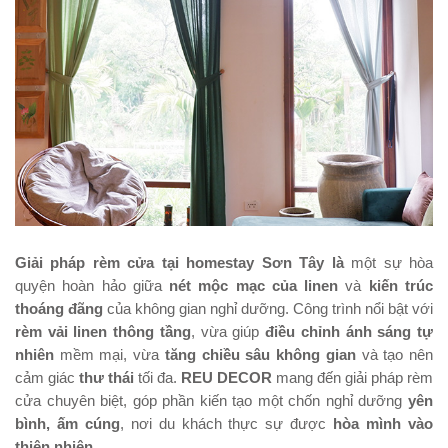
Giải pháp rèm cửa tại homestay Sơn Tây là
một sự hòa
quyện hoàn hảo giữa
nét mộc mạc của linen
và
kiến trúc
thoáng đãng
của không gian nghỉ dưỡng. Công trình nổi bật với
rèm vải linen thông tầng
, vừa giúp
điều chỉnh ánh sáng tự
nhiên
mềm mại, vừa
tăng chiều sâu không gian
và tạo nên
cảm giác
thư thái
tối đa.
REU DECOR
mang đến giải pháp rèm
cửa chuyên biệt, góp phần kiến tạo một chốn nghỉ dưỡng
yên
bình, ấm cúng
, nơi du khách thực sự được
hòa mình vào
thiên nhiên
.