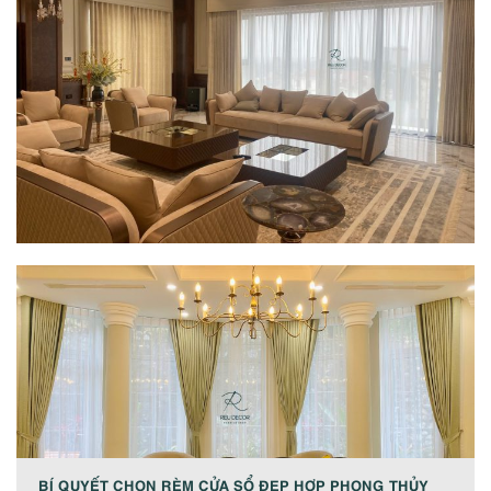
BÍ QUYẾT CHỌN RÈM CỬA SỔ ĐẸP HỢP PHONG THỦY