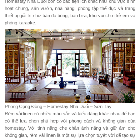
Homestay Nhà Duối còn có các tiện ích khác như khu vực sinh
hoạt chung, sân vườn, nhà hàng, phòng tập thể dục và trang
thiết bị giải trí như bàn đá bóng, bàn bi-a, khu vui chơi trẻ em và
phòng karaoke.
Phòng Cộng Đồng – Homestay Nhà Duối – Sơn Tây
Rèm vải linen có nhiều màu sắc và kiểu dáng khác nhau để bạn
có thể lựa chọn phù hợp với phong cách và không gian của
homestay. Với tính năng che chắn ánh nắng và giữ ấm cho
không gian, rèm vải linen là một sự lựa chọn tuyệt vời để tạo sự