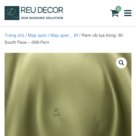
0
Trang chủ
/
Map spec
/
Map spec _ Bỉ
/ Rèm vải lụa bóng- Bỉ-
South Face – 008-Fern