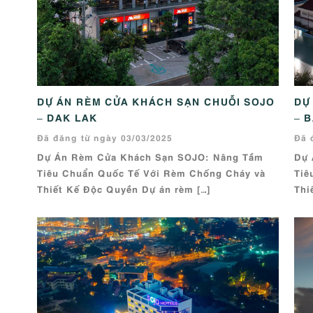
DỰ ÁN RÈM CỬA KHÁCH SẠN CHUỖI SOJO
DỰ
– DAK LAK
– 
Đã đăng từ ngày 03/03/2025
Đã 
Dự Án Rèm Cửa Khách Sạn SOJO: Nâng Tầm
Dự 
Tiêu Chuẩn Quốc Tế Với Rèm Chống Cháy và
Tiê
Thiết Kế Độc Quyền Dự án rèm […]
Thi