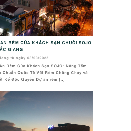
 ÁN RÈM CỬA KHÁCH SẠN CHUỖI SOJO
BẮC GIANG
đăng từ ngày 03/03/2025
Án Rèm Cửa Khách Sạn SOJO: Nâng Tầm
u Chuẩn Quốc Tế Với Rèm Chống Cháy và
ết Kế Độc Quyền Dự án rèm […]