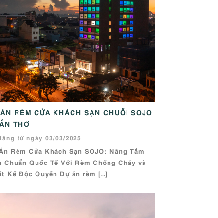
 ÁN RÈM CỬA KHÁCH SẠN CHUỖI SOJO
CẦN THƠ
đăng từ ngày 03/03/2025
Án Rèm Cửa Khách Sạn SOJO: Nâng Tầm
u Chuẩn Quốc Tế Với Rèm Chống Cháy và
ết Kế Độc Quyền Dự án rèm […]