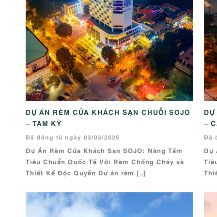
DỰ ÁN RÈM CỬA KHÁCH SẠN CHUỖI SOJO
DỰ
– TAM KỲ
– 
Đã đăng từ ngày 03/03/2025
Đã 
Dự Án Rèm Cửa Khách Sạn SOJO: Nâng Tầm
Dự 
Tiêu Chuẩn Quốc Tế Với Rèm Chống Cháy và
Tiê
Thiết Kế Độc Quyền Dự án rèm […]
Thi