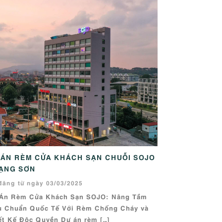
 ÁN RÈM CỬA KHÁCH SẠN CHUỖI SOJO
LẠNG SƠN
đăng từ ngày 03/03/2025
Án Rèm Cửa Khách Sạn SOJO: Nâng Tầm
u Chuẩn Quốc Tế Với Rèm Chống Cháy và
ết Kế Độc Quyền Dự án rèm […]