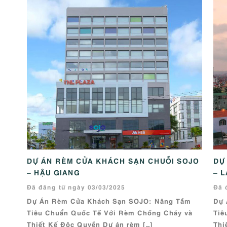
DỰ ÁN RÈM CỬA KHÁCH SẠN CHUỖI SOJO
DỰ
– HẬU GIANG
– 
Đã đăng từ ngày 03/03/2025
Đã 
Dự Án Rèm Cửa Khách Sạn SOJO: Nâng Tầm
Dự 
Tiêu Chuẩn Quốc Tế Với Rèm Chống Cháy và
Tiê
Thiết Kế Độc Quyền Dự án rèm […]
Thi