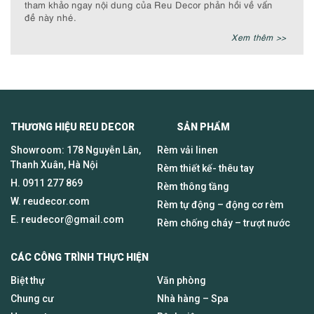
tham khảo ngay nội dung của Reu Decor phản hồi về vấn
đề này nhé.
Xem thêm >>
THƯƠNG HIỆU REU DECOR SẢN PHẨM
Showroom: 178 Nguyễn Lân,
Rèm vải linen
Thanh Xuân, Hà Nội
Rèm thiết kế- thêu tay
H.
0911 277 869
Rèm thông tầng
W. reudecor.com
Rèm tự động – động cơ rèm
E.
reudecor@gmail.com
Rèm chống cháy – trượt nước
CÁC CÔNG TRÌNH THỰC HIỆN
Biệt thự
Văn phòng
Chung cư
Nhà hàng – Spa