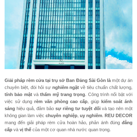
Giải pháp rèm cửa tại trụ sở Ban Đảng Sài Gòn là
một dự án
chuyên biệt, đòi hỏi sự
nghiêm ngặt
về tiêu chuẩn chất lượng,
tính bảo mật
và
thẩm mỹ trang trọng
. Công trình nổi bật với
việc sử dụng
rèm văn phòng cao cấp
, giúp
kiểm soát ánh
sáng
hiệu quả, đảm bảo
sự riêng tư tuyệt đối
và tạo nên một
không gian làm việc
chuyên nghiệp
,
uy nghiêm
.
REU DECOR
mang đến giải pháp rèm cửa hoàn hảo, phản ánh đúng
đẳng
cấp
và
vị thế
của một cơ quan nhà nước quan trọng.