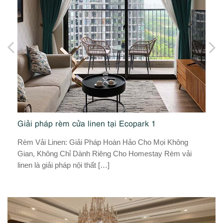
Giải pháp rèm cửa linen tại Ecopark 1
G
Rèm Vải Linen: Giải Pháp Hoàn Hảo Cho Mọi Không
Vớ
Gian, Không Chỉ Dành Riêng Cho Homestay Rèm vải
nh
linen là giải pháp nội thất […]
là