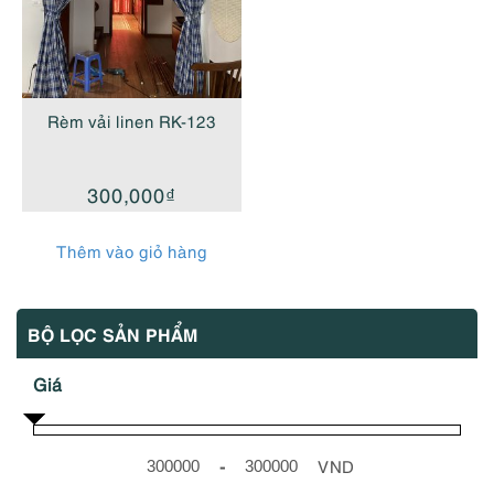
Rèm vải linen RK-123
300,000
₫
Thêm vào giỏ hàng
BỘ LỌC SẢN PHẨM
Giá
-
VND
Minimum Price
Maximum Price