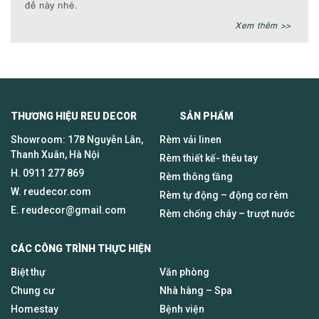
đề này nhé.
Xem thêm >>
THƯƠNG HIỆU REU DECOR SẢN PHẨM
Showroom: 178 Nguyễn Lân,
Rèm vải linen
Thanh Xuân, Hà Nội
Rèm thiết kế- thêu tay
H.
0911 277 869
Rèm thông tầng
W. reudecor.com
Rèm tự động – động cơ rèm
E.
reudecor@gmail.com
Rèm chống cháy – trượt nước
CÁC CÔNG TRÌNH THỰC HIỆN
Biệt thự
Văn phòng
Chung cư
Nhà hàng – Spa
Homestay
Bệnh viện