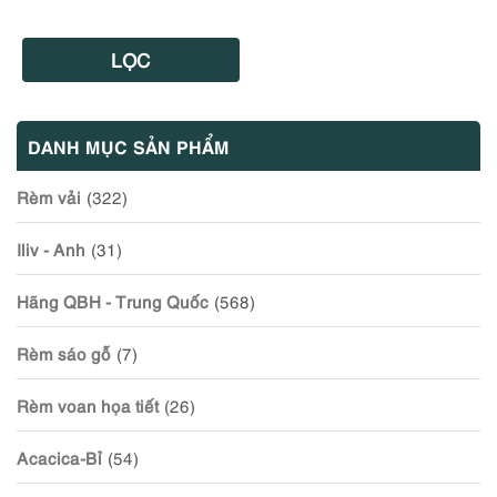
LỌC
DANH MỤC SẢN PHẨM
Rèm vải
(322)
Iliv - Anh
(31)
Hãng QBH - Trung Quốc
(568)
Rèm sáo gỗ
(7)
Rèm voan họa tiết
(26)
Acacica-Bỉ
(54)