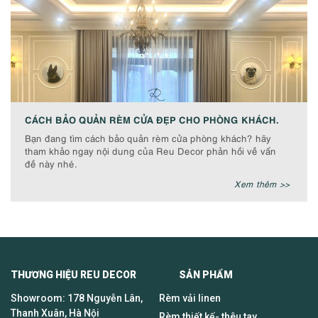
CÁCH BẢO QUẢN RÈM CỬA ĐẸP CHO PHÒNG KHÁCH.
Bạn đang tìm cách bảo quản rèm cửa phòng khách? hãy
tham khảo ngay nội dung của Reu Decor phản hồi về vấn
đề này nhé.
Xem thêm >>
THƯƠNG HIỆU REU DECOR SẢN PHẨM
Showroom: 178 Nguyễn Lân,
Rèm vải linen
Thanh Xuân, Hà Nội
Rèm thiết kế- thêu tay