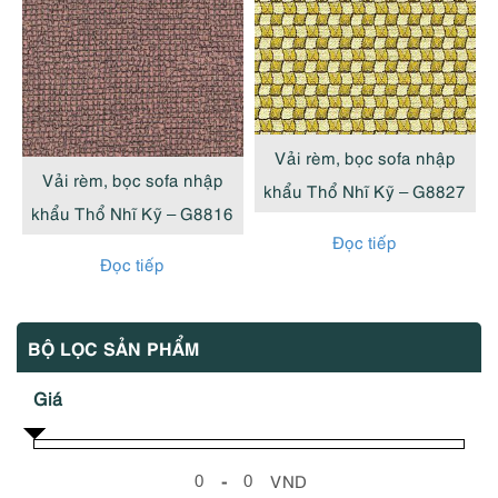
Vải rèm, bọc sofa nhập
Vải rèm, bọc sofa nhập
khẩu Thổ Nhĩ Kỹ – G8827
khẩu Thổ Nhĩ Kỹ – G8816
Đọc tiếp
Đọc tiếp
BỘ LỌC SẢN PHẨM
Giá
-
VND
Minimum Price
Maximum Price