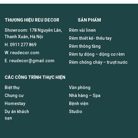
THƯƠNG HIỆU REU DECOR SẢN PHẨM
Showroom: 178 Nguyễn Lân,
Rèm vải linen
Thanh Xuân, Hà Nội
Rèm thiết kế- thêu tay
H.
0911 277 869
Rèm thông tầng
W. reudecor.com
Rèm tự động – động cơ rèm
E.
reudecor@gmail.com
Rèm chống cháy – trượt nước
CÁC CÔNG TRÌNH THỰC HIỆN
Biệt thự
Văn phòng
Chung cư
Nhà hàng – Spa
Homestay
Bệnh viện
Dự án khách
Studio
sạn