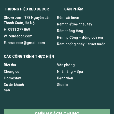
THƯƠNG HIỆU REU DECOR SẢN PHẨM
Showroom: 178 Nguyễn Lân,
Rèm vải linen
Thanh Xuân, Hà Nội
Rèm thiết kế- thêu tay
H.
0911 277 869
Rèm thông tầng
W. reudecor.com
Rèm tự động – động cơ rèm
E.
reudecor@gmail.com
Rèm chống cháy – trượt nước
CÁC CÔNG TRÌNH THỰC HIỆN
Biệt thự
Văn phòng
Chung cư
Nhà hàng – Spa
Homestay
Bệnh viện
Dự án khách
Studio
sạn
CHÍNH SÁCH CHUNG