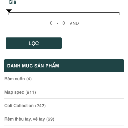
Giá
-
VND
Minimum Price
Maximum Price
LỌC
DANH MỤC SẢN PHẨM
Rèm cuốn
(4)
Map spec
(911)
Coli Collection
(242)
Rèm thêu tay, vẽ tay
(69)