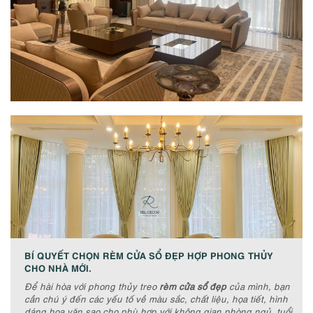
BÍ QUYẾT CHỌN RÈM CỬA SỔ ĐẸP HỢP PHONG THỦY
CHO NHÀ MỚI.
Để hài hòa với phong thủy treo
rèm cửa sổ đẹp
của mình, bạn
cần chú ý đến các yếu tố về màu sắc, chất liệu, họa tiết, hình
dáng hoa văn sao cho phù hợp với không gian phòng ngủ, tuổi