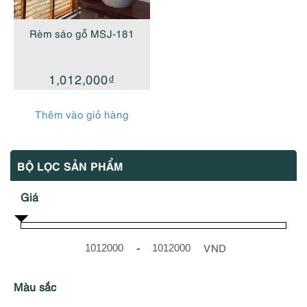
Rèm sáo gỗ MSJ-181
1,012,000
₫
Thêm vào giỏ hàng
BỘ LỌC SẢN PHẨM
Giá
-
VND
Minimum Price
Maximum Price
Màu sắc