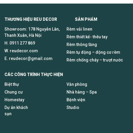
THƯƠNG HIỆU REU DECOR SẢN PHẨM
Showroom: 178 Nguyễn Lân,
Rèm vải linen
Thanh Xuân, Hà Nội
Rèm thiết kế- thêu tay
H.
0911 277 869
Rèm thông tầng
W. reudecor.com
Rèm tự động – động cơ rèm
E.
reudecor@gmail.com
Rèm chống cháy – trượt nước
CÁC CÔNG TRÌNH THỰC HIỆN
Biệt thự
Văn phòng
Chung cư
Nhà hàng – Spa
Homestay
Bệnh viện
Dự án khách
Studio
sạn