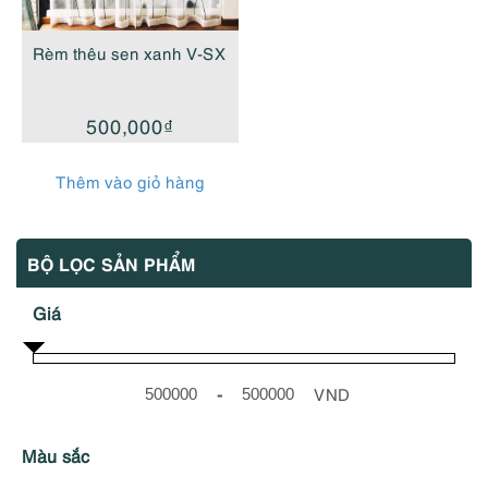
Rèm thêu sen xanh V-SX
500,000
₫
Thêm vào giỏ hàng
BỘ LỌC SẢN PHẨM
Giá
-
VND
Minimum Price
Maximum Price
Màu sắc