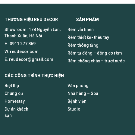
THƯƠNG HIỆU REU DECOR SẢN PHẨM
Showroom: 178 Nguyễn Lân,
Rèm vải linen
Thanh Xuân, Hà Nội
Rèm thiết kế- thêu tay
H.
0911 277 869
Rèm thông tầng
W. reudecor.com
Rèm tự động – động cơ rèm
E.
reudecor@gmail.com
Rèm chống cháy – trượt nước
CÁC CÔNG TRÌNH THỰC HIỆN
Biệt thự
Văn phòng
Chung cư
Nhà hàng – Spa
Homestay
Bệnh viện
Dự án khách
Studio
sạn