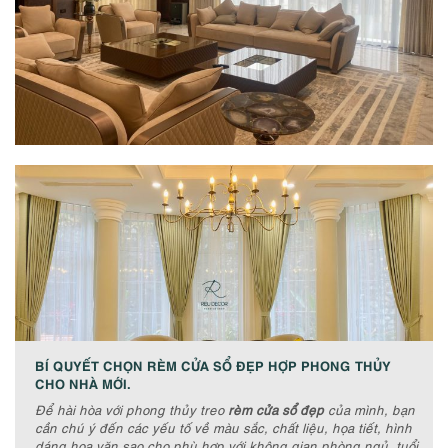
BÍ QUYẾT CHỌN RÈM CỬA SỔ ĐẸP HỢP PHONG THỦY
CHO NHÀ MỚI.
Để hài hòa với phong thủy treo
rèm cửa sổ đẹp
của mình, bạn
cần chú ý đến các yếu tố về màu sắc, chất liệu, họa tiết, hình
dáng hoa văn sao cho phù hợp với không gian phòng ngủ, tuổi