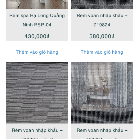
cao
Rèm spa Hạ Long Quảng
Rèm voan nhập khẩu –
Ninh RSP-04
Z19824
430,000
₫
580,000
₫
Thêm vào giỏ hàng
Thêm vào giỏ hàng
Rèm voan nhập khẩu –
Rèm voan nhập khẩu –