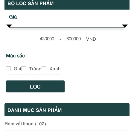
BỘ LỌC SẢN PHẨM
Giá
-
VND
Minimum Price
Maximum Price
Màu sắc
Ghi
Trắng
Xanh
LỌC
DANH MỤC SẢN PHẨM
Rèm vải linen
(102)