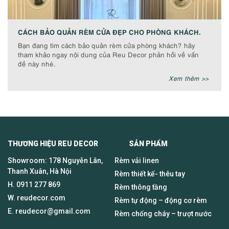
CÁCH BẢO QUẢN RÈM CỬA ĐẸP CHO PHÒNG KHÁCH.
Bạn đang tìm cách bảo quản rèm cửa phòng khách? hãy
tham khảo ngay nội dung của Reu Decor phản hồi về vấn
đề này nhé.
Xem thêm >>
THƯƠNG HIỆU REU DECOR SẢN PHẨM
Showroom: 178 Nguyễn Lân,
Rèm vải linen
Thanh Xuân, Hà Nội
Rèm thiết kế- thêu tay
H.
0911 277 869
Rèm thông tầng
W. reudecor.com
Rèm tự động – động cơ rèm
E.
reudecor@gmail.com
Rèm chống cháy – trượt nước