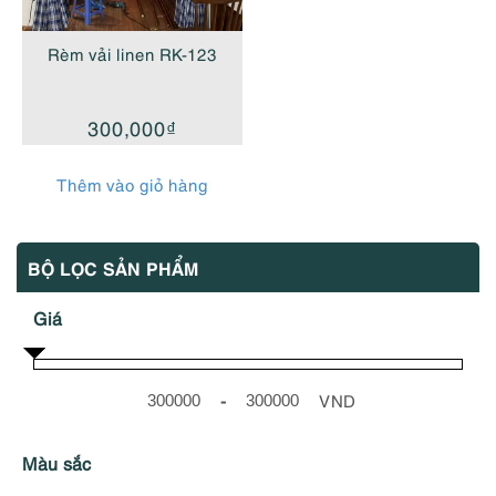
Rèm vải linen RK-123
300,000
₫
Thêm vào giỏ hàng
BỘ LỌC SẢN PHẨM
Giá
-
VND
Minimum Price
Maximum Price
Màu sắc