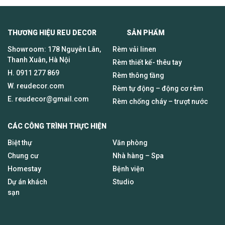
THƯƠNG HIỆU REU DECOR SẢN PHẨM
Showroom: 178 Nguyễn Lân,
Rèm vải linen
Thanh Xuân, Hà Nội
Rèm thiết kế- thêu tay
H.
0911 277 869
Rèm thông tầng
W. reudecor.com
Rèm tự động – động cơ rèm
E.
reudecor@gmail.com
Rèm chống cháy – trượt nước
CÁC CÔNG TRÌNH THỰC HIỆN
Biệt thự
Văn phòng
Chung cư
Nhà hàng – Spa
Homestay
Bệnh viện
Dự án khách
Studio
sạn