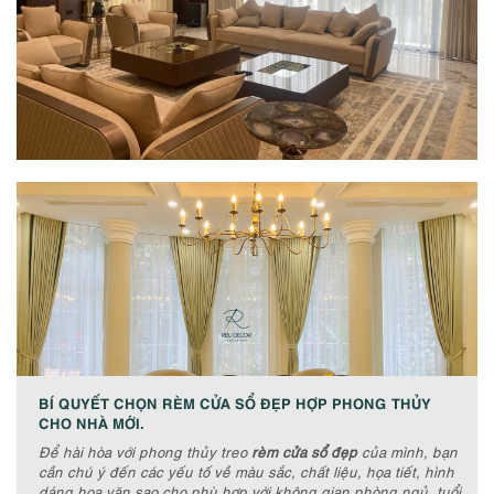
BÍ QUYẾT CHỌN RÈM CỬA SỔ ĐẸP HỢP PHONG THỦY
CHO NHÀ MỚI.
Để hài hòa với phong thủy treo
rèm cửa sổ đẹp
của mình, bạn
cần chú ý đến các yếu tố về màu sắc, chất liệu, họa tiết, hình
dáng hoa văn sao cho phù hợp với không gian phòng ngủ, tuổi