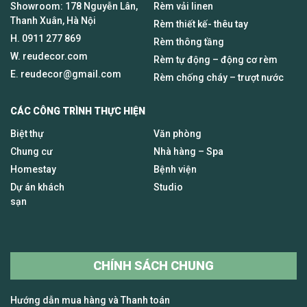
Showroom: 178 Nguyễn Lân,
Rèm vải linen
Thanh Xuân, Hà Nội
Rèm thiết kế- thêu tay
H.
0911 277 869
Rèm thông tầng
W. reudecor.com
Rèm tự động – động cơ rèm
E.
reudecor@gmail.com
Rèm chống cháy – trượt nước
CÁC CÔNG TRÌNH THỰC HIỆN
Biệt thự
Văn phòng
Chung cư
Nhà hàng – Spa
Homestay
Bệnh viện
Dự án khách
Studio
sạn
CHÍNH SÁCH CHUNG
Hướng dẫn mua hàng và Thanh toán