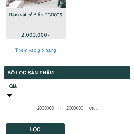
Rèm vải cổ điển RCD005
2,000,000
₫
Thêm vào giỏ hàng
BỘ LỌC SẢN PHẨM
Giá
-
VND
Minimum Price
Maximum Price
LỌC