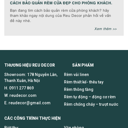
CÁCH BẢO QUẢN RÈM CỬA ĐẸP CHO PHÒNG KHÁCH.
Bạn đang tìm cách bảo quản rèm cửa phòng khách? hãy
tham khảo ngay nội dung của Reu Decor phản hồi về vấn
đề này nhé.
Xem thêm >>
THƯƠNG HIỆU REU DECOR SẢN PHẨM
Showroom: 178 Nguyễn Lân,
Rèm vải linen
Thanh Xuân, Hà Nội
Rèm thiết kế- thêu tay
H.
0911 277 869
Rèm thông tầng
W. reudecor.com
Rèm tự động – động cơ rèm
E.
reudecor@gmail.com
Rèm chống cháy – trượt nước
CÁC CÔNG TRÌNH THỰC HIỆN
Biệt thự
Văn phòng