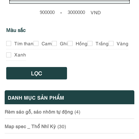
-
VND
Minimum Price
Maximum Price
Màu sắc
Tím than
Cam
Ghi
Hồng
Trắng
Vàng
Xanh
LỌC
DANH MỤC SẢN PHẨM
Rèm sáo gỗ, sáo nhôm tự động
(4)
Map spec _ Thổ Nhĩ Kỳ
(30)