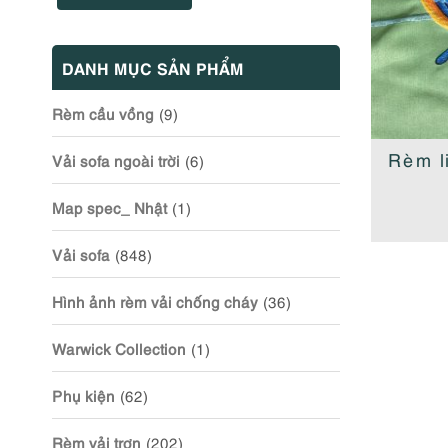
DANH MỤC SẢN PHẨM
Rèm cầu vồng
(9)
Rèm l
Vải sofa ngoài trời
(6)
Map spec_ Nhật
(1)
Vải sofa
(848)
Hình ảnh rèm vải chống cháy
(36)
Warwick Collection
(1)
Phụ kiện
(62)
Rèm vải trơn
(202)