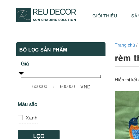
GIỚI THIỆU
SẢ
Trang chủ
/ 
BỘ LỌC SẢN PHẨM
rèm t
Giá
Hiển thị kết
-
VND
Minimum Price
Maximum Price
Màu sắc
Xanh
LỌC